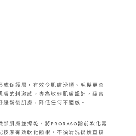
形成保護層，有效令肌膚滑順、毛髮更柔
肌膚的刺激感。專為敏弱肌膚設計，蘊含
舒緩鬍後肌膚，降低任何不適感。
部肌膚並擦乾，將PRORASO鬍前軟化膏
配按摩有效軟化鬍根，不須清洗後續直接