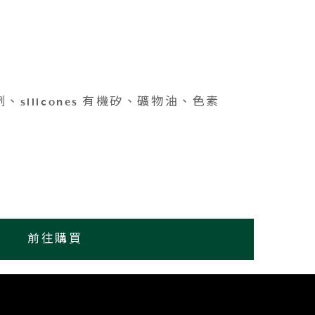
。
劑、silicones 有機矽、礦物油、色素
前往購買