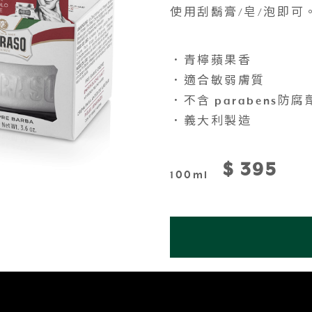
使用刮鬍膏/皂/泡即可
．青檸蘋果香
．適合敏弱膚質
．不含 parabens防腐
．義大利製造
$ 395
100ml