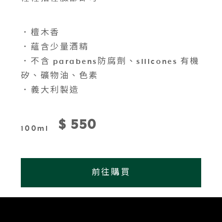
．檀木香
．蘊含少量酒精
．不含 parabens防腐劑、silicones 有機
矽、礦物油、色素
．義大利製造
$ 550
100ml
前往購買